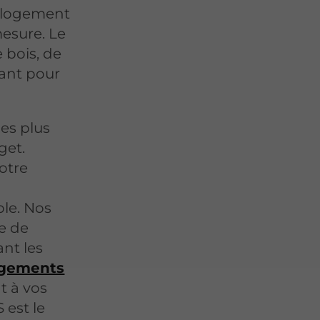
e logement
mesure. Le
e bois, de
ant pour
les plus
get.
otre
,
ble. Nos
e de
ant les
ngements
nt à vos
 est le