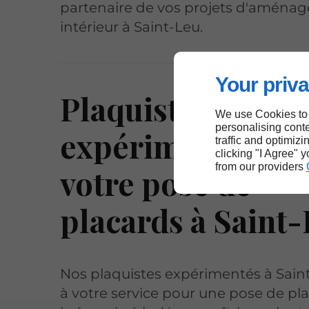
partenaire de vos projets d'aména
intérieur à Saint-Leu.
Your priva
Plaquistes
We use Cookies to
personalising conte
expérimentés po
traffic and optimizi
clicking "I Agree" 
from our providers
votre pose de
placards à Saint
Nos plaquistes expérimentés à Sain
à votre service pour une pose de pl