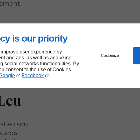
gement
cy is our priority
 improve user experience by
Customize
nt and ads, as well as analyzing
ur
ng social networks functionalities. By
you consent to the use of Cookies
Google
Facebook
.
-Leu
t-Leu sont
acards