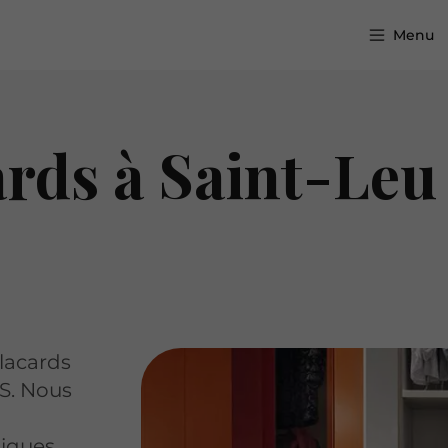
Menu
ards à Saint-Leu
placards
S. Nous
iques.