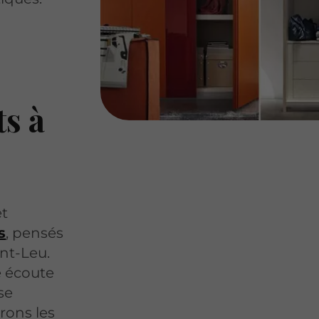
s à
et
s
, pensés
int-Leu.
 écoute
se
rons les