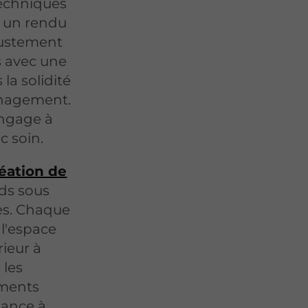
techniques
r un rendu
ajustement
és avec une
la solidité
ménagement.
engage à
ec soin.
éation de
rds sous
ées. Chaque
 l'espace
rieur à
 les
ements
fiance à