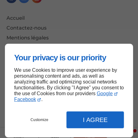
Accueil
Contactez-nous
Mentions légales
Plan du site
Your privacy is our priority
We use Cookies to improve user experience by
Haut de page
personalising content and ads, as well as
analyzing traffic and optimizing social networks
functionalities. By clicking "I Agree" you consent to
the use of Cookies from our providers
Google
Facebook
.
I AGREE
Customize
Menu
Infos
Devis