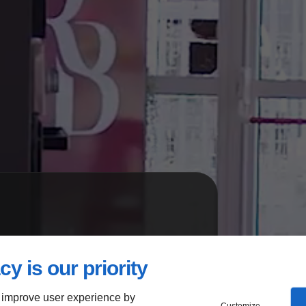
gantes,
cy is our priority
t durables
 improve user experience by