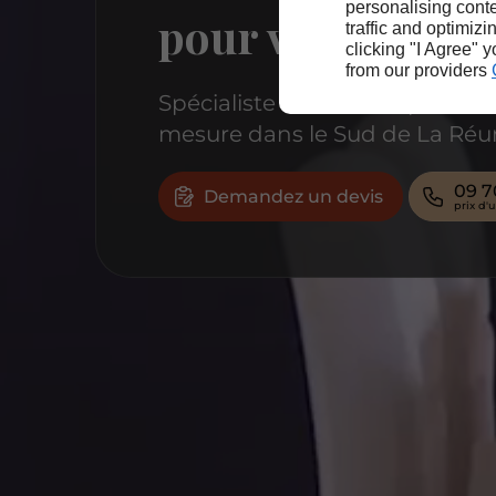
personalising conte
pour votre quoti
traffic and optimizi
clicking "I Agree" 
from our providers
Spécialiste de la conception et
mesure dans le Sud de La Réu
09 7
Demandez un devis