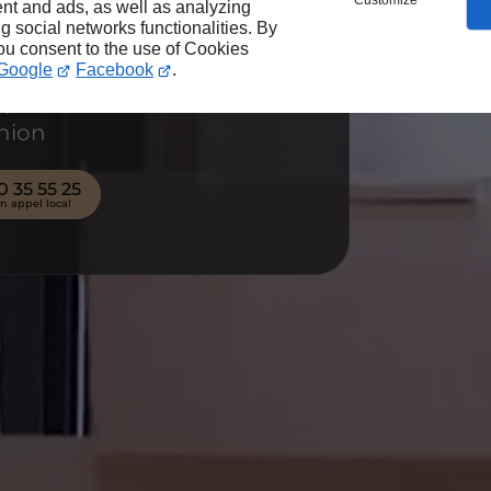
Customize
nt and ads, as well as analyzing
dien
ng social networks functionalities. By
you consent to the use of Cookies
Google
Facebook
.
 pose de cuisines sur
nion
0 35 55 25