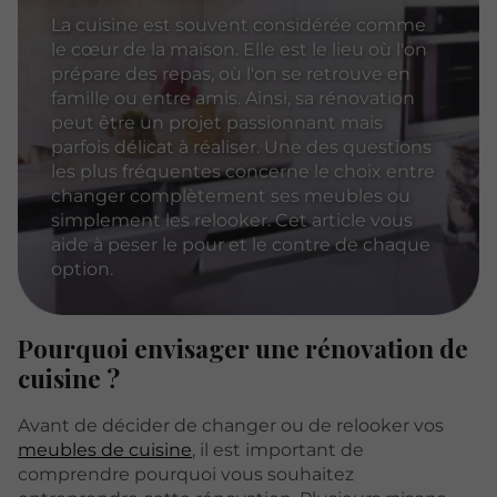
La cuisine est souvent considérée comme
le cœur de la maison. Elle est le lieu où l'on
prépare des repas, où l'on se retrouve en
famille ou entre amis. Ainsi, sa rénovation
peut être un projet passionnant mais
parfois délicat à réaliser. Une des questions
les plus fréquentes concerne le choix entre
changer complètement ses meubles ou
simplement les relooker. Cet article vous
aide à peser le pour et le contre de chaque
option.
Pourquoi envisager une rénovation de
cuisine ?
Avant de décider de changer ou de relooker vos
meubles de cuisine
, il est important de
comprendre pourquoi vous souhaitez