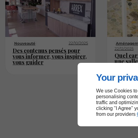
22/10/2025
Nouveauté
Aménagemen
22/12/2025
Des contenus pensés pour
Quel car
vous informer, vous inspirer,
une sall
vous guider
et facile
Your priva
We use Cookies to
personalising conte
traffic and optimizi
clicking "I Agree" 
from our providers