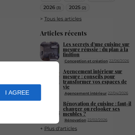
2026
2025
(3)
(2)
Tous les articles
Articles récents
Les secrets d’une cuisine sur
mesure réussie : du plan à la
finition
22/06/2026
Conception et création
Agencement intérieur sur
mesure : conseils pour
transformer vos espaces de
vie
I AGREE
22/04/2026
Agencement intérieur
Rénovation de cuisine : faut-il
changer ou relooker ses
meubles ?
22/02/2026
Rénovation
Plus d'articles